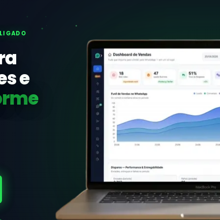
SLIGADO
ra
es e
orme